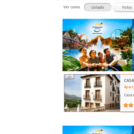
Ver como
Listado
Fotos
CASA
Apart
Casa 