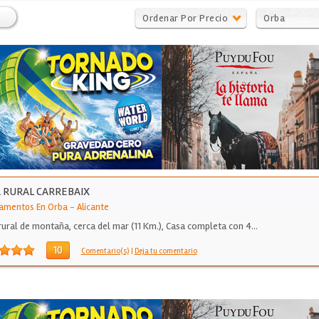
Ordenar Por Precio
Orba
 RURAL CARREBAIX
amentos En Orba
-
Alicante
rural de montaña, cerca del mar (11 Km.), Casa completa con 4…
10
Comentario(s)
|
Deja tu comentario