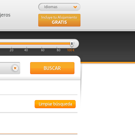
Idiomas
jeros
20
40
60
80
100 €
BUSCAR
Limpiar búsqueda