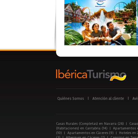
Quiénes Somos
|
Atención al cliente
|
Avi
Casas Rurales (Completas) en Navarra (26)
|
Casas
(Habitaciones) en Cantabria (14)
|
Apartamentos e
(10)
|
Apartamentos en Cáceres (9)
|
Hoteles en 
(3)
|
Albergues en Cáceres (2)
|
Camping en Tarra