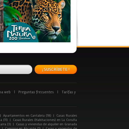
¡ SUSCRÍBETE !
pa web
|
Preguntas frecuentes
|
Tarifas y
|
Apartamentos en Cantabria (18)
|
Casas Rurales
a (11)
|
Casas Rurales (Habitaciones) en La Coruña
arra (3)
|
Casas y viviendas de alquiler en Granada
|
Camping en Alicante (1)
|
Casas y viviendas de