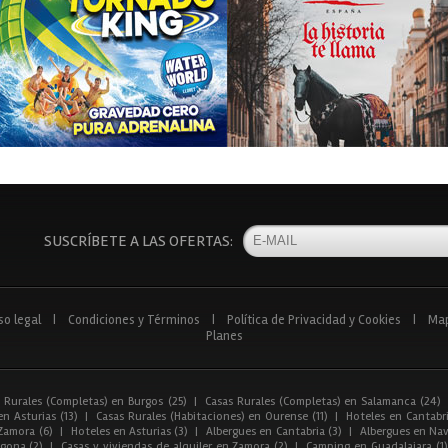
SUSCRÍBETE A LAS OFERTAS:
so legal
|
Condiciones y Términos
|
Política de Privacidad y Cookies
|
Ma
Planes
 Rurales (Completas) en Burgos (25)
|
Casas Rurales (Completas) en Salamanca (24)
n Asturias (13)
|
Casas Rurales (Habitaciones) en Ourense (11)
|
Hoteles en Cantabri
Zamora (6)
|
Hoteles en Asturias (3)
|
Albergues en Cantabria (3)
|
Albergues en Nav
gona (2)
|
Casas y viviendas de alquiler en Zamora (2)
|
Camping en Guadalajara (1)