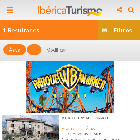
1 Resultados
Filtros
Álava
+
Modificar
AGROTURISMO UXARTE
Aramaiona
-
Álava
1 - 3 personas
|
50 €
Casas Rurales (Habitaciones)