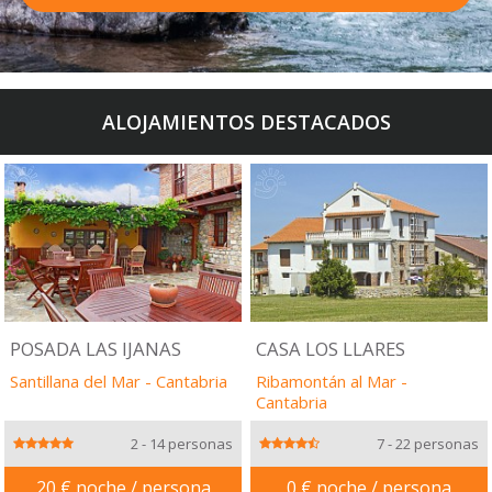
ALOJAMIENTOS DESTACADOS
POSADA LAS IJANAS
CASA LOS LLARES
Santillana del Mar
-
Cantabria
Ribamontán al Mar
-
Cantabria
2 - 14 personas
7 - 22 personas
20 € noche / persona
0 € noche / persona