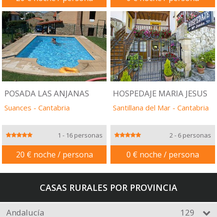
POSADA LAS ANJANAS
HOSPEDAJE MARIA JESUS
Suances
-
Cantabria
Santillana del Mar
-
Cantabria
1 - 16 personas
2 - 6 personas
20 € noche / persona
0 € noche / persona
CASAS RURALES POR PROVINCIA
Andalucía
129