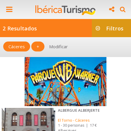
2 Resultados
Filtros
Cáceres
+
Modificar
ALBERGUE ALBERJERTE
El Torno
-
Cáceres
1 - 30 personas
|
17 €
Albergues