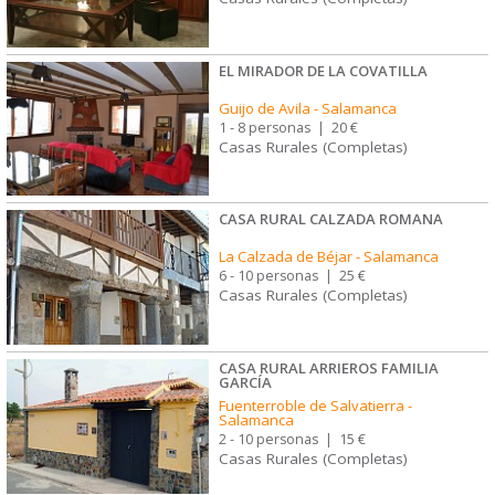
EL MIRADOR DE LA COVATILLA
Guijo de Avila
-
Salamanca
1 - 8 personas
|
20 €
Casas Rurales (Completas)
CASA RURAL CALZADA ROMANA
La Calzada de Béjar
-
Salamanca
6 - 10 personas
|
25 €
Casas Rurales (Completas)
CASA RURAL ARRIEROS FAMILIA
GARCÍA
Fuenterroble de Salvatierra
-
Salamanca
2 - 10 personas
|
15 €
Casas Rurales (Completas)