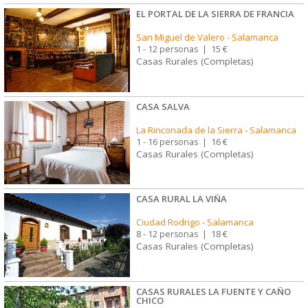
EL PORTAL DE LA SIERRA DE FRANCIA
San Miguel de Valero
-
Salamanca
1 - 12 personas
|
15 €
Casas Rurales (Completas)
CASA SALVA
La Rinconada de la Sierra
-
Salamanca
1 - 16 personas
|
16 €
Casas Rurales (Completas)
CASA RURAL LA VIÑA
Ciudad Rodrigo
-
Salamanca
8 - 12 personas
|
18 €
Casas Rurales (Completas)
CASAS RURALES LA FUENTE Y CAÑO
CHICO