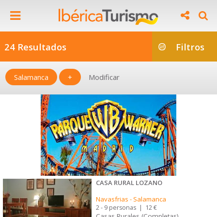
24 Resultados
Filtros
Salamanca
+
Modificar
CASA RURAL LOZANO
Navasfrias
-
Salamanca
2 - 9 personas
|
12 €
Casas Rurales (Completas)