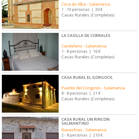
Coca de Alba
-
Salamanca
1 - 10 personas
|
20 €
Casas Rurales (Completas)
LA CASILLA DE CORRALES
Candelario
-
Salamanca
1 - 8 personas
|
16 €
Casas Rurales (Completas)
CASA RURAL EL GORGOCIL
Puente del Congosto
-
Salamanca
8 - 8 personas
|
21 €
Casas Rurales (Completas)
CASA RURAL UN RINCON
SALMANTINO
Navasfrias
-
Salamanca
2 - 8 personas
|
210 €