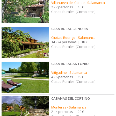
Villanueva del Conde
-
Salamanca
2 - 7 personas
|
10 €
Casas Rurales (Completas)
CASA RURAL LA NORIA
Ciudad Rodrigo
-
Salamanca
14 - 24 personas
|
18 €
Casas Rurales (Completas)
CASA RURAL ANTONIO
Vitigudino
-
Salamanca
4 - 6 personas
|
15 €
Casas Rurales (Completas)
CABAÑAS DEL CORTINO
Monleras
-
Salamanca
2 - 4 personas
|
20 €