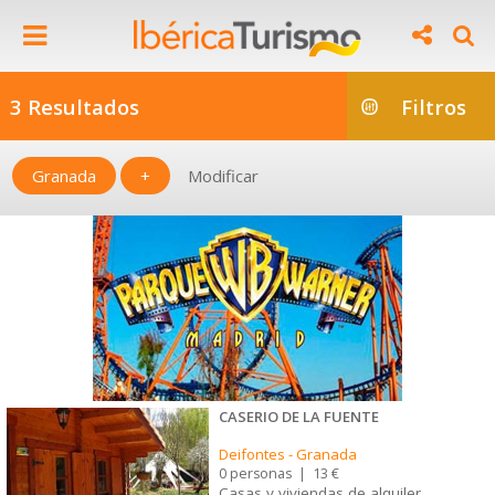
3 Resultados
Filtros
Granada
+
Modificar
CASERIO DE LA FUENTE
Deifontes
-
Granada
0 personas
|
13 €
Casas y viviendas de alquiler