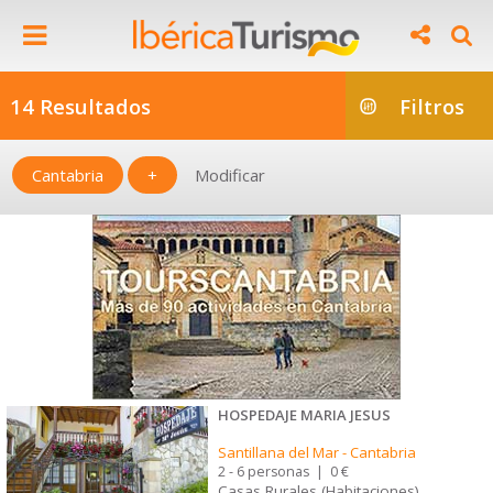
14 Resultados
Filtros
Cantabria
+
Modificar
HOSPEDAJE MARIA JESUS
Santillana del Mar
-
Cantabria
2 - 6 personas
|
0 €
Casas Rurales (Habitaciones)