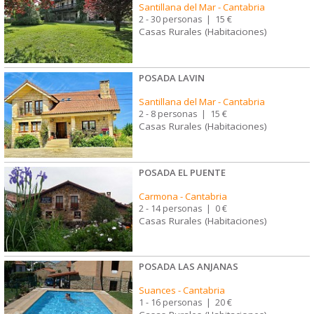
Santillana del Mar
-
Cantabria
2 - 30 personas
|
15 €
Casas Rurales (Habitaciones)
POSADA LAVIN
Santillana del Mar
-
Cantabria
2 - 8 personas
|
15 €
Casas Rurales (Habitaciones)
POSADA EL PUENTE
Carmona
-
Cantabria
2 - 14 personas
|
0 €
Casas Rurales (Habitaciones)
POSADA LAS ANJANAS
Suances
-
Cantabria
1 - 16 personas
|
20 €