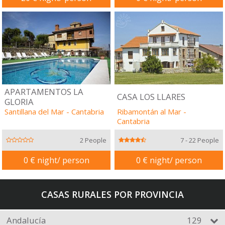
APARTAMENTOS LA
CASA LOS LLARES
GLORIA
Santillana del Mar
-
Cantabria
Ribamontán al Mar
-
Cantabria
2 People
7 - 22 People
0 € night/ person
0 € night/ person
CASAS RURALES POR PROVINCIA
Andalucía
129