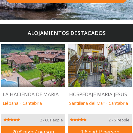
ALOJAMIENTOS DESTACADOS
LA HACIENDA DE MARIA
HOSPEDAJE MARIA JESUS
Liébana
-
Cantabria
Santillana del Mar
-
Cantabria
2 - 60 People
2 - 6 People
20 € night/ person
0 € night/ person