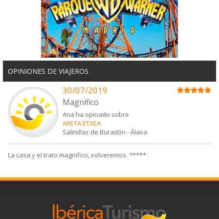
OPINIONES DE VIAJEROS
30/07/2019
Magnifico
Ana ha opinado sobre
ARETA ETXEA
Salinillas de Buradón
-
Álava
La casa y el trato magnifico, volveremos. *****