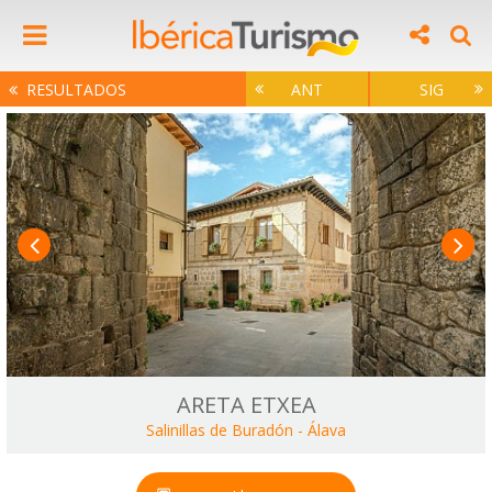
RESULTADOS
ANT
SIG
ARETA ETXEA
Salinillas de Buradón
-
Álava