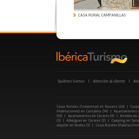
CASA RURAL CAMPANILLAS
Quiénes Somos
|
Atención al cliente
|
Avi
Casas Rurales (Completas) en Navarra (26)
|
Casas
(Habitaciones) en Cantabria (14)
|
Apartamentos e
(10)
|
Apartamentos en Cáceres (9)
|
Hoteles en 
(3)
|
Albergues en Cáceres (2)
|
Camping en Tarra
alquiler en Huelva (1)
|
Casas Rurales (Habitacione