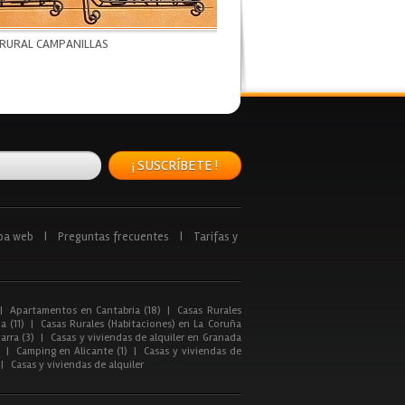
 RURAL CAMPANILLAS
¡ SUSCRÍBETE !
pa web
|
Preguntas frecuentes
|
Tarifas y
|
Apartamentos en Cantabria (18)
|
Casas Rurales
a (11)
|
Casas Rurales (Habitaciones) en La Coruña
arra (3)
|
Casas y viviendas de alquiler en Granada
|
Camping en Alicante (1)
|
Casas y viviendas de
|
Casas y viviendas de alquiler