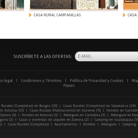
CASA RURAL CAMPANILLAS
CASA
SUSCRÍBETE A LAS OFERTAS:
so legal
|
Condiciones y Términos
|
Política de Privacidad y Cookies
|
Ma
Planes
 Rurales (Completas) en Burgos (25)
|
Casas Rurales (Completas) en Salamanca (24)
n Asturias (13)
|
Casas Rurales (Habitaciones) en Ourense (11)
|
Hoteles en Cantabri
Zamora (6)
|
Hoteles en Asturias (3)
|
Albergues en Cantabria (3)
|
Albergues en Nav
gona (2)
|
Casas y viviendas de alquiler en Zamora (2)
|
Camping en Guadalajara (1)
s)
|
Casas Rurales (Completas)
|
Apartamentos
|
Hoteles
|
Albergues
|
Camping