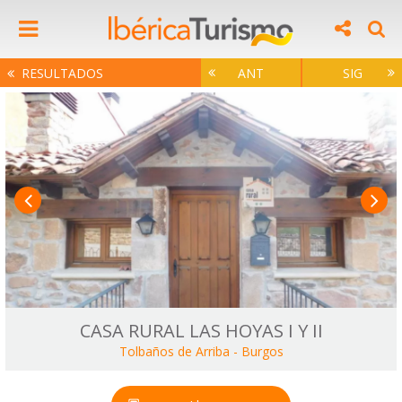
RESULTADOS
ANT
SIG
CASA RURAL LAS HOYAS I Y II
Tolbaños de Arriba
-
Burgos