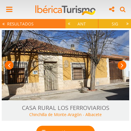
RESULTADOS
ANT
SIG
CASA RURAL LOS FERROVIARIOS
Chinchilla de Monte-Aragón
-
Albacete