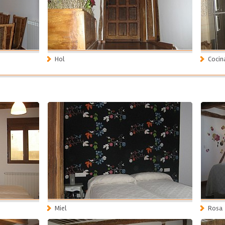
Hol
Cocin
Miel
Rosa