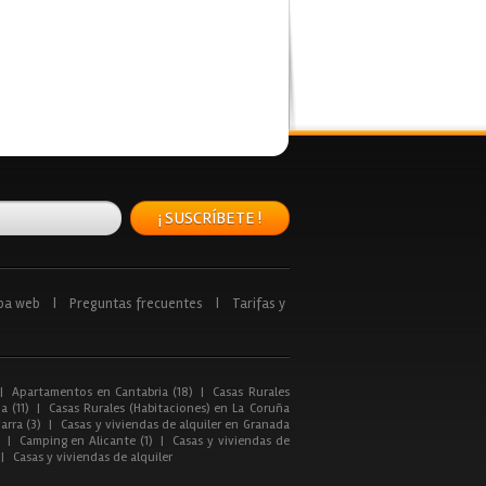
¡ SUSCRÍBETE !
pa web
|
Preguntas frecuentes
|
Tarifas y
|
Apartamentos en Cantabria (18)
|
Casas Rurales
a (11)
|
Casas Rurales (Habitaciones) en La Coruña
arra (3)
|
Casas y viviendas de alquiler en Granada
|
Camping en Alicante (1)
|
Casas y viviendas de
|
Casas y viviendas de alquiler