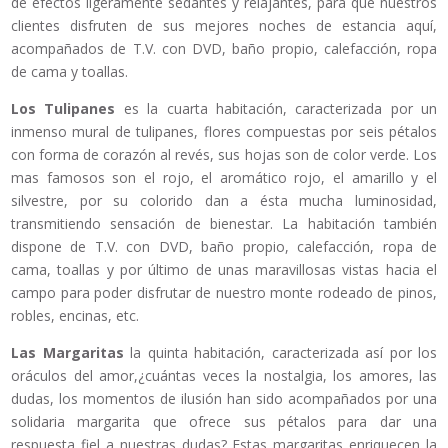
de efectos ligeramente sedantes y relajantes, para que nuestros
clientes disfruten de sus mejores noches de estancia aquí,
acompañados de T.V. con DVD, baño propio, calefacción, ropa
de cama y toallas.
Los Tulipanes
es la cuarta habitación, caracterizada por un
inmenso mural de tulipanes, flores compuestas por seis pétalos
con forma de corazón al revés, sus hojas son de color verde. Los
mas famosos son el rojo, el aromático rojo, el amarillo y el
silvestre, por su colorido dan a ésta mucha luminosidad,
transmitiendo sensación de bienestar. La habitación también
dispone de T.V. con DVD, baño propio, calefacción, ropa de
cama, toallas y por último de unas maravillosas vistas hacia el
campo para poder disfrutar de nuestro monte rodeado de pinos,
robles, encinas, etc.
Las Margaritas
la quinta habitación, caracterizada así por los
oráculos del amor,¿cuántas veces la nostalgia, los amores, las
dudas, los momentos de ilusión han sido acompañados por una
solidaria margarita que ofrece sus pétalos para dar una
respuesta fiel a nuestras dudas? Estas margaritas enriquecen la