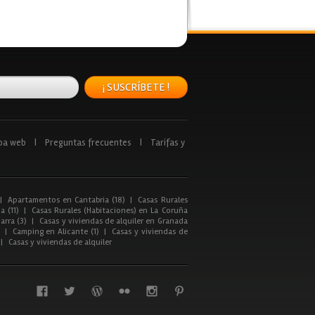
¡ SUSCRÍBETE !
pa web
|
Preguntas frecuentes
|
Tarifas y
|
Apartamentos en Cantabria (18)
|
Casas Rurales
a (11)
|
Casas Rurales (Habitaciones) en La Coruña
arra (3)
|
Casas y viviendas de alquiler en Granada
|
Camping en Alicante (1)
|
Casas y viviendas de
|
Casas y viviendas de alquiler