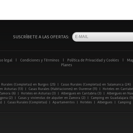
SUSCRÍBETE A LAS OFERTAS:
so legal
|
Condiciones y Términos
|
Política de Privacidad y Cookies
|
Ma
Planes
 Rurales (Completas) en Burgos (25)
|
Casas Rurales (Completas) en Salamanca (24)
n Asturias (13)
|
Casas Rurales (Habitaciones) en Ourense (11)
|
Hoteles en Cantabri
Zamora (6)
|
Hoteles en Asturias (3)
|
Albergues en Cantabria (3)
|
Albergues en Nav
gona (2)
|
Casas y viviendas de alquiler en Zamora (2)
|
Camping en Guadalajara (1)
s)
|
Casas Rurales (Completas)
|
Apartamentos
|
Hoteles
|
Albergues
|
Camping