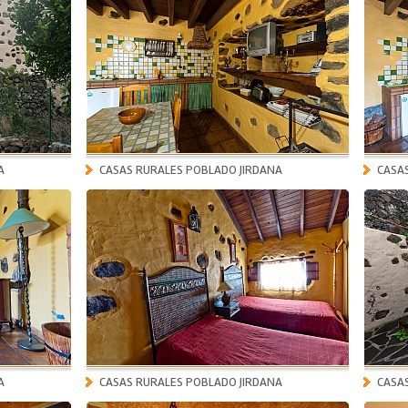
A
CASAS RURALES POBLADO JIRDANA
CASA
A
CASAS RURALES POBLADO JIRDANA
CASA