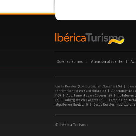
Quiénes Somos
|
Atención al cliente
|
Avi
Casas Rurales (Completas) en Navarra (26)
|
Casas
(Habitaciones) en Cantabria (14)
|
Apartamentos e
(10)
|
Apartamentos en Cáceres (9)
|
Hoteles en 
(3)
|
Albergues en Cáceres (2)
|
Camping en Tarra
alquiler en Huelva (1)
|
Casas Rurales (Habitacione
© Ibérica Turismo