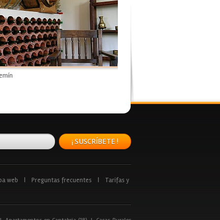
lemín
¡ SUSCRÍBETE !
pa web
|
Preguntas frecuentes
|
Tarifas y