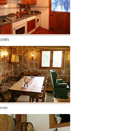
LEMÍN
lemín