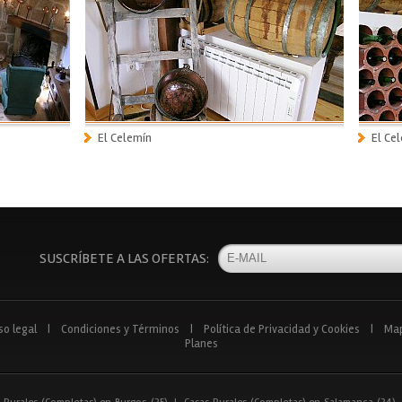
El Celemín
El Ce
SUSCRÍBETE A LAS OFERTAS:
so legal
|
Condiciones y Términos
|
Política de Privacidad y Cookies
|
Ma
Planes