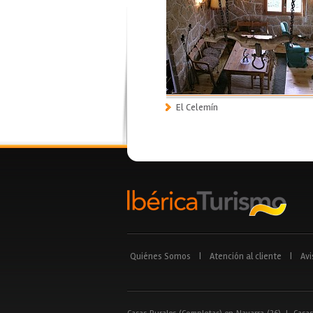
El Celemín
Quiénes Somos
|
Atención al cliente
|
Avi