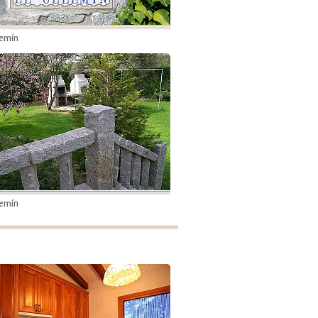
lemín
lemín