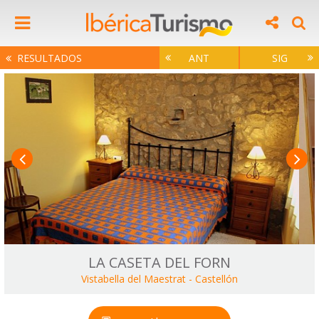
RESULTADOS
ANT
SIG
LA CASETA DEL FORN
Vistabella del Maestrat
-
Castellón