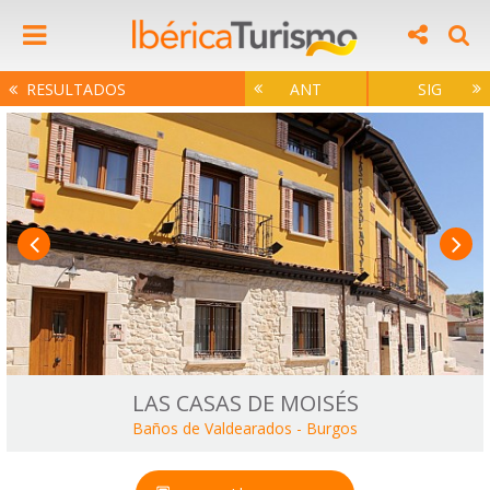
RESULTADOS
ANT
SIG
LAS CASAS DE MOISÉS
Baños de Valdearados
-
Burgos