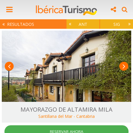
RESULTADOS
ANT
SIG
MAYORAZGO DE ALTAMIRA MILA
Santillana del Mar
-
Cantabria
RESERVAR AHORA