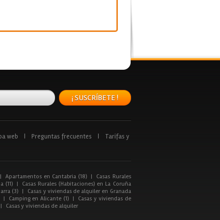
¡ SUSCRÍBETE !
pa web
|
Preguntas frecuentes
|
Tarifas y
|
Apartamentos en Cantabria (18)
|
Casas Rurales
a (11)
|
Casas Rurales (Habitaciones) en La Coruña
arra (3)
|
Casas y viviendas de alquiler en Granada
|
Camping en Alicante (1)
|
Casas y viviendas de
|
Casas y viviendas de alquiler