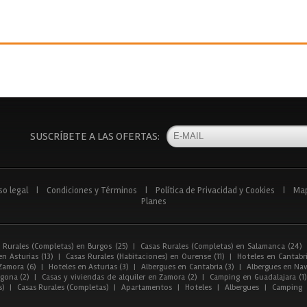
SUSCRÍBETE A LAS OFERTAS:
so legal
|
Condiciones y Términos
|
Política de Privacidad y Cookies
|
Ma
Planes
 Rurales (Completas) en Burgos (25)
|
Casas Rurales (Completas) en Salamanca (24)
n Asturias (13)
|
Casas Rurales (Habitaciones) en Ourense (11)
|
Hoteles en Cantabri
Zamora (6)
|
Hoteles en Asturias (3)
|
Albergues en Cantabria (3)
|
Albergues en Nav
gona (2)
|
Casas y viviendas de alquiler en Zamora (2)
|
Camping en Guadalajara (1)
s)
|
Casas Rurales (Completas)
|
Apartamentos
|
Hoteles
|
Albergues
|
Camping