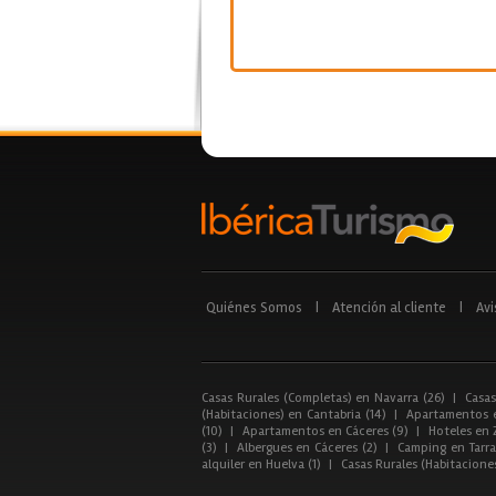
Quiénes Somos
|
Atención al cliente
|
Avi
Casas Rurales (Completas) en Navarra (26)
|
Casas
(Habitaciones) en Cantabria (14)
|
Apartamentos e
(10)
|
Apartamentos en Cáceres (9)
|
Hoteles en 
(3)
|
Albergues en Cáceres (2)
|
Camping en Tarra
alquiler en Huelva (1)
|
Casas Rurales (Habitacione