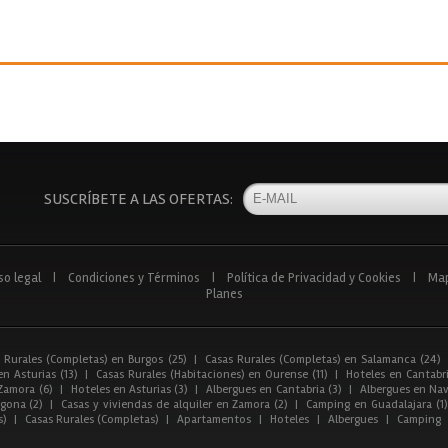
SUSCRÍBETE A LAS OFERTAS:
so legal
|
Condiciones y Términos
|
Política de Privacidad y Cookies
|
Ma
Planes
 Rurales (Completas) en Burgos (25)
|
Casas Rurales (Completas) en Salamanca (24)
n Asturias (13)
|
Casas Rurales (Habitaciones) en Ourense (11)
|
Hoteles en Cantabri
Zamora (6)
|
Hoteles en Asturias (3)
|
Albergues en Cantabria (3)
|
Albergues en Nav
gona (2)
|
Casas y viviendas de alquiler en Zamora (2)
|
Camping en Guadalajara (1)
s)
|
Casas Rurales (Completas)
|
Apartamentos
|
Hoteles
|
Albergues
|
Camping