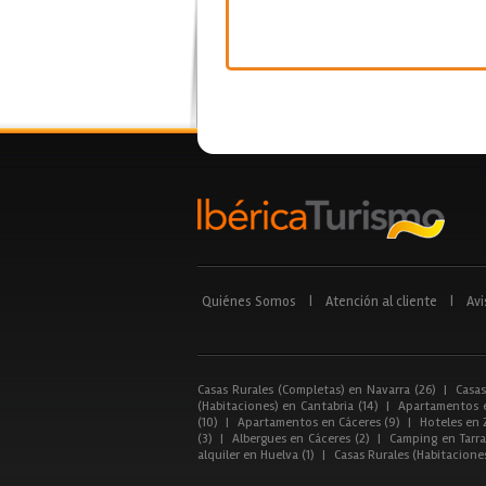
Quiénes Somos
|
Atención al cliente
|
Avi
Casas Rurales (Completas) en Navarra (26)
|
Casas
(Habitaciones) en Cantabria (14)
|
Apartamentos e
(10)
|
Apartamentos en Cáceres (9)
|
Hoteles en 
(3)
|
Albergues en Cáceres (2)
|
Camping en Tarra
alquiler en Huelva (1)
|
Casas Rurales (Habitacione