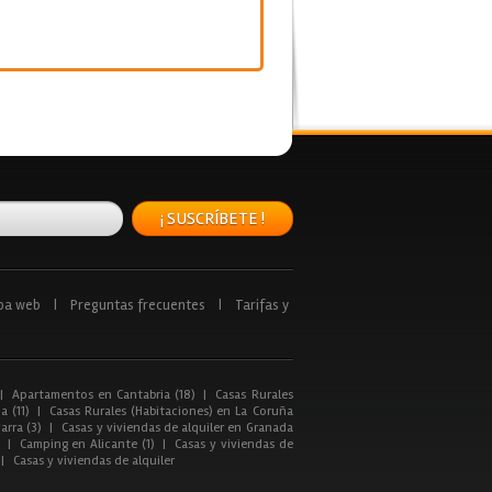
¡ SUSCRÍBETE !
pa web
|
Preguntas frecuentes
|
Tarifas y
|
Apartamentos en Cantabria (18)
|
Casas Rurales
a (11)
|
Casas Rurales (Habitaciones) en La Coruña
arra (3)
|
Casas y viviendas de alquiler en Granada
|
Camping en Alicante (1)
|
Casas y viviendas de
|
Casas y viviendas de alquiler