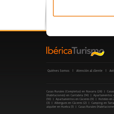
Quiénes Somos
|
Atención al cliente
|
Avi
Casas Rurales (Completas) en Navarra (26)
|
Casas
(Habitaciones) en Cantabria (14)
|
Apartamentos e
(10)
|
Apartamentos en Cáceres (9)
|
Hoteles en 
(3)
|
Albergues en Cáceres (2)
|
Camping en Tarra
alquiler en Huelva (1)
|
Casas Rurales (Habitacione