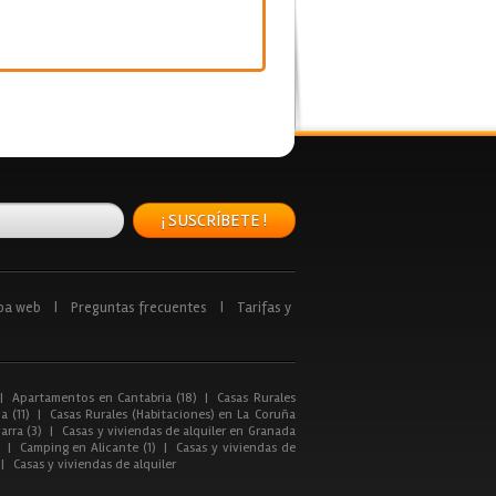
¡ SUSCRÍBETE !
pa web
|
Preguntas frecuentes
|
Tarifas y
|
Apartamentos en Cantabria (18)
|
Casas Rurales
a (11)
|
Casas Rurales (Habitaciones) en La Coruña
arra (3)
|
Casas y viviendas de alquiler en Granada
|
Camping en Alicante (1)
|
Casas y viviendas de
|
Casas y viviendas de alquiler