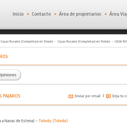
Inicio
Contacto
Área de propietarios
Área Via
Casas Rurales (Completas) en Toledo
Casas Rurales (Completas) en Toledo
CASA RU
AROS
Opiniones
S PAJAROS
|
Enviar por email
Deja tu 
 a Navas de Estena) -
Toledo
, (
Toledo
)