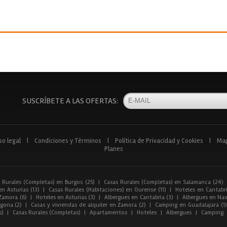
SUSCRÍBETE A LAS OFERTAS:
so legal
|
Condiciones y Términos
|
Política de Privacidad y Cookies
|
Ma
Planes
 Rurales (Completas) en Burgos (25)
|
Casas Rurales (Completas) en Salamanca (24)
n Asturias (13)
|
Casas Rurales (Habitaciones) en Ourense (11)
|
Hoteles en Cantabri
Zamora (6)
|
Hoteles en Asturias (3)
|
Albergues en Cantabria (3)
|
Albergues en Nav
gona (2)
|
Casas y viviendas de alquiler en Zamora (2)
|
Camping en Guadalajara (1)
s)
|
Casas Rurales (Completas)
|
Apartamentos
|
Hoteles
|
Albergues
|
Camping