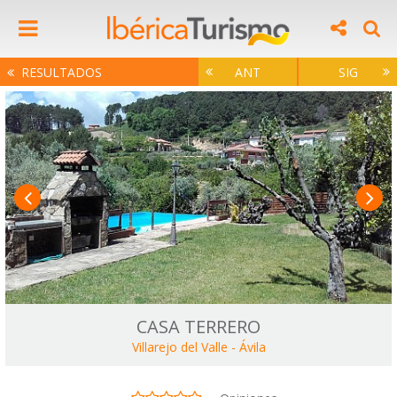
RESULTADOS
ANT
SIG
CASA TERRERO
Villarejo del Valle
-
Ávila