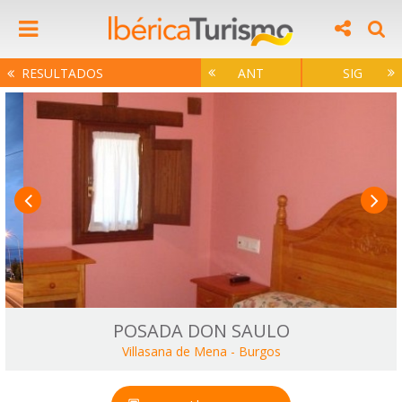
RESULTADOS
ANT
SIG
POSADA DON SAULO
Villasana de Mena
-
Burgos