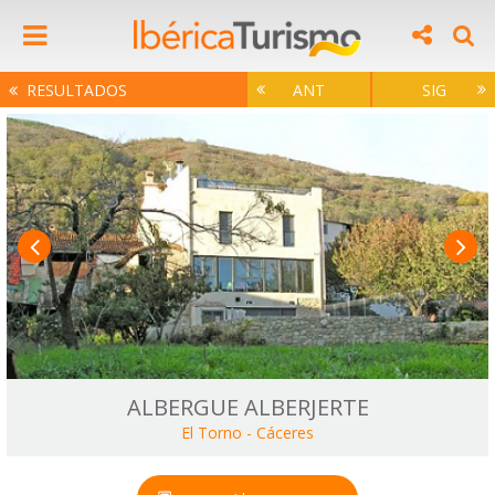
RESULTADOS
ANT
SIG
ALBERGUE ALBERJERTE
El Torno
-
Cáceres