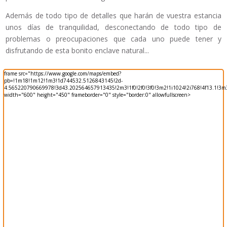
Además de todo tipo de detalles que harán de vuestra estancia
unos días de tranquilidad, desconectando de todo tipo de
problemas o preocupaciones que cada uno puede tener y
disfrutando de esta bonito enclave natural...
frame src="https://www.google.com/maps/embed?
pb=!1m18!1m12!1m3!1d744532.5126843145!2d-
4.565220790669978!3d43.202564657913435!2m3!1f0!2f0!3f0!3m2!1i1024!2i768!4f13.1!3m3
width="600" height="450" frameborder="0" style="border:0" allowfullscreen>