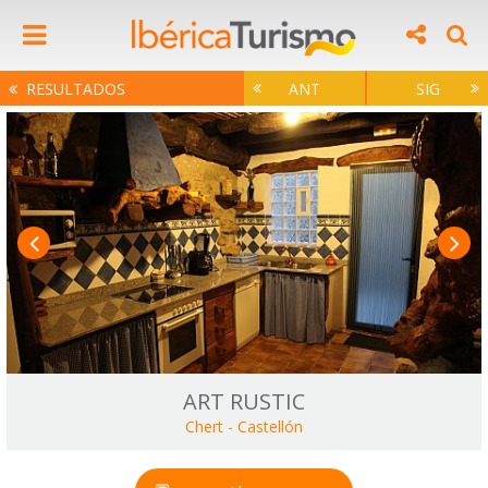
RESULTADOS
ANT
SIG
ART RUSTIC
Chert
-
Castellón