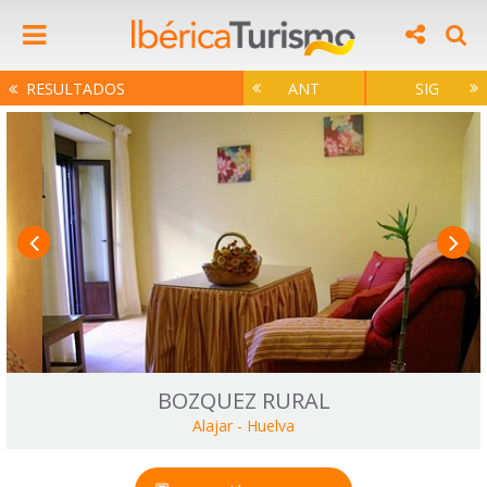
RESULTADOS
ANT
SIG
BOZQUEZ RURAL
Alajar
-
Huelva