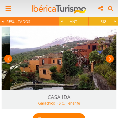
RESULTADOS
ANT
SIG
CASA IDA
Garachico
-
S.C. Tenerife