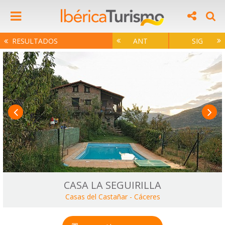
RESULTADOS
ANT
SIG
CASA LA SEGUIRILLA
Casas del Castañar
-
Cáceres