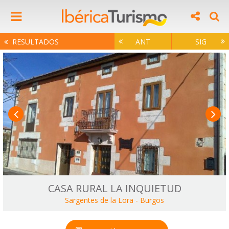
RESULTADOS
ANT
SIG
CASA RURAL LA INQUIETUD
Sargentes de la Lora
-
Burgos