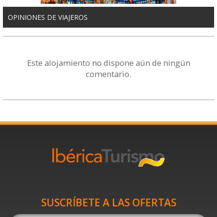
OPINIONES DE VIAJEROS
Este alojamiento no dispone aún de ningún
comentario.
SUSCRÍBETE A LAS OFERTAS