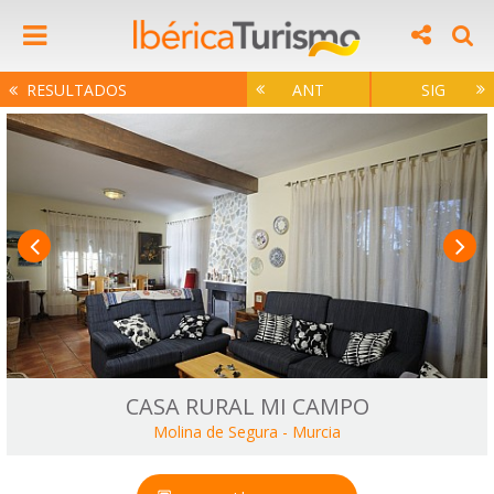
RESULTADOS
ANT
SIG
CASA RURAL MI CAMPO
Molina de Segura
-
Murcia