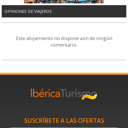
OPINIONES DE VIAJEROS
Este alojamiento no dispone aún de ningún
comentario.
SUSCRÍBETE A LAS OFERTAS