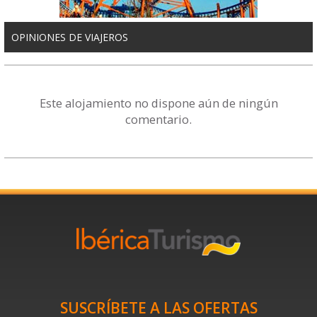
OPINIONES DE VIAJEROS
Este alojamiento no dispone aún de ningún
comentario.
SUSCRÍBETE A LAS OFERTAS