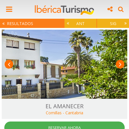
RESULTADOS
ANT
SIG
EL AMANECER
Comillas
-
Cantabria
RESERVAR AHORA