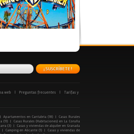
¡ SUSCRÍBETE !
pa web
|
Preguntas frecuentes
|
Tarifas y
|
Apartamentos en Cantabria (18)
|
Casas Rurales
a (11)
|
Casas Rurales (Habitaciones) en La Coruña
arra (3)
|
Casas y viviendas de alquiler en Granada
|
Camping en Alicante (1)
|
Casas y viviendas de