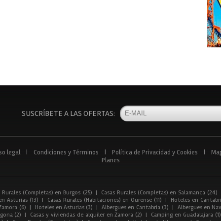
SUSCRÍBETE A LAS OFERTAS:
so legal
|
Condiciones y Términos
|
Política de Privacidad y Cookies
|
Ma
Planes
 Rurales (Completas) en Burgos (25)
|
Casas Rurales (Completas) en Salamanca (24)
n Asturias (13)
|
Casas Rurales (Habitaciones) en Ourense (11)
|
Hoteles en Cantabri
Zamora (6)
|
Hoteles en Asturias (3)
|
Albergues en Cantabria (3)
|
Albergues en Nav
gona (2)
|
Casas y viviendas de alquiler en Zamora (2)
|
Camping en Guadalajara (1)