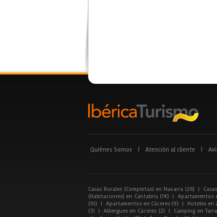
Quiénes Somos
|
Atención al cliente
|
Avi
Casas Rurales (Completas) en Navarra (26)
|
Casas
(Habitaciones) en Cantabria (14)
|
Apartamentos e
(10)
|
Apartamentos en Cáceres (9)
|
Hoteles en 
(3)
|
Albergues en Cáceres (2)
|
Camping en Tarra