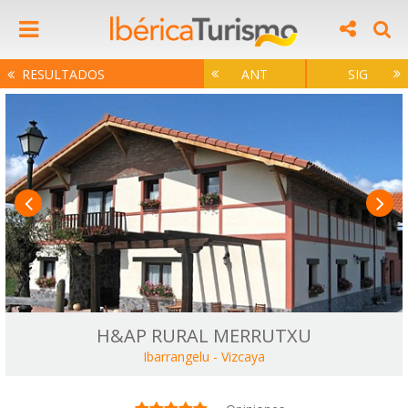
RESULTADOS
ANT
SIG
H&AP RURAL MERRUTXU
Ibarrangelu
-
Vizcaya