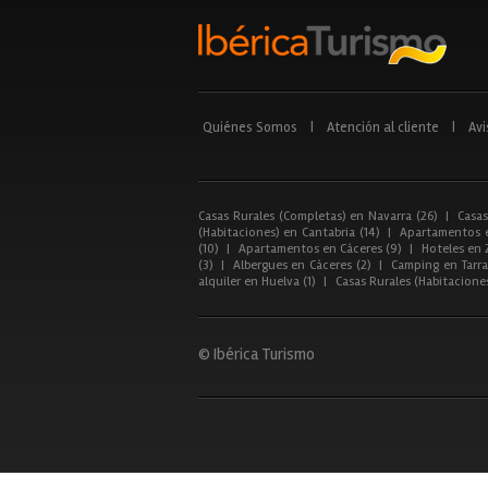
Quiénes Somos
|
Atención al cliente
|
Avi
Casas Rurales (Completas) en Navarra (26)
|
Casas
(Habitaciones) en Cantabria (14)
|
Apartamentos e
(10)
|
Apartamentos en Cáceres (9)
|
Hoteles en 
(3)
|
Albergues en Cáceres (2)
|
Camping en Tarra
alquiler en Huelva (1)
|
Casas Rurales (Habitacione
© Ibérica Turismo