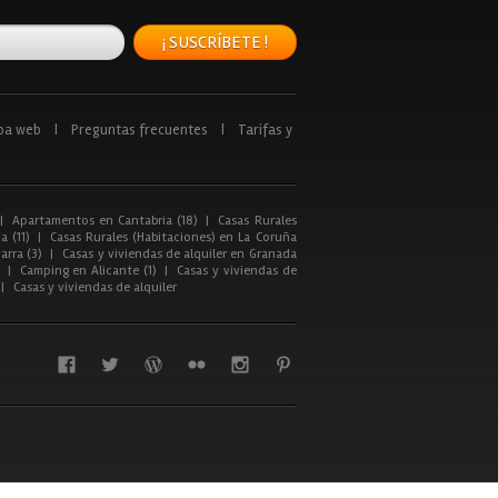
¡ SUSCRÍBETE !
pa web
|
Preguntas frecuentes
|
Tarifas y
|
Apartamentos en Cantabria (18)
|
Casas Rurales
a (11)
|
Casas Rurales (Habitaciones) en La Coruña
arra (3)
|
Casas y viviendas de alquiler en Granada
|
Camping en Alicante (1)
|
Casas y viviendas de
|
Casas y viviendas de alquiler