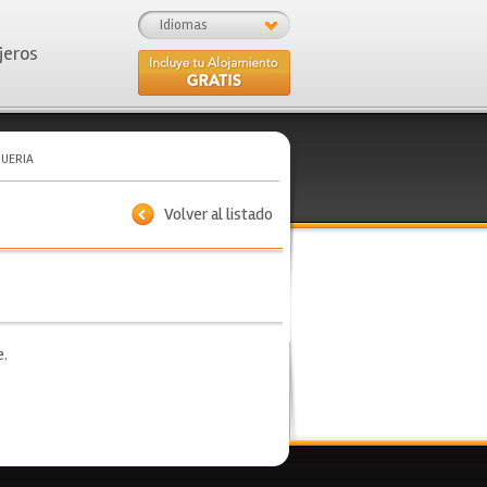
Idiomas
jeros
GUERIA
Volver al listado
e.