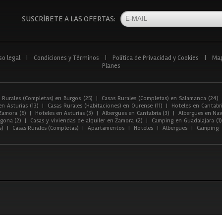
SUSCRÍBETE A LAS OFERTAS:
so legal
|
Condiciones y Términos
|
Política de Privacidad y Cookies
|
Ma
Planes
 Rurales (Completas) en Burgos (25)
|
Casas Rurales (Completas) en Salamanca (24)
n Asturias (13)
|
Casas Rurales (Habitaciones) en Ourense (11)
|
Hoteles en Cantabri
Zamora (6)
|
Hoteles en Asturias (3)
|
Albergues en Cantabria (3)
|
Albergues en Nav
gona (2)
|
Casas y viviendas de alquiler en Zamora (2)
|
Camping en Guadalajara (1)
s)
|
Casas Rurales (Completas)
|
Apartamentos
|
Hoteles
|
Albergues
|
Camping