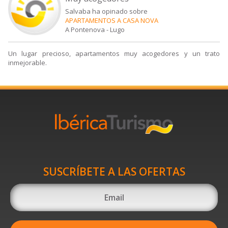
Salvaba ha opinado sobre
APARTAMENTOS A CASA NOVA
A Pontenova
-
Lugo
Un lugar precioso, apartamentos muy acogedores y un trato
inmejorable.
SUSCRÍBETE A LAS OFERTAS