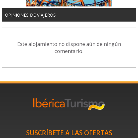
OPINIONES DE VIAJEROS
Este alojamiento no dispone aún de ningún
comentario.
SUSCRÍBETE A LAS OFERTAS