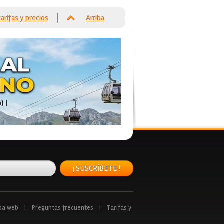
tarifas y precios
Arriba
¡ SUSCRÍBETE !
pa web
|
Preguntas frecuentes
|
Tarifas y