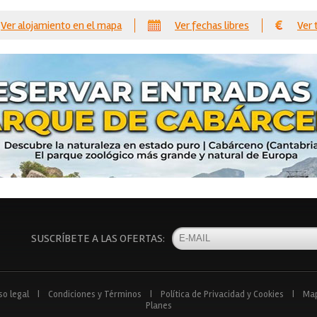
Ver alojamiento en el mapa
Ver fechas libres
Ver 
SUSCRÍBETE A LAS OFERTAS:
so legal
|
Condiciones y Términos
|
Política de Privacidad y Cookies
|
Ma
Planes