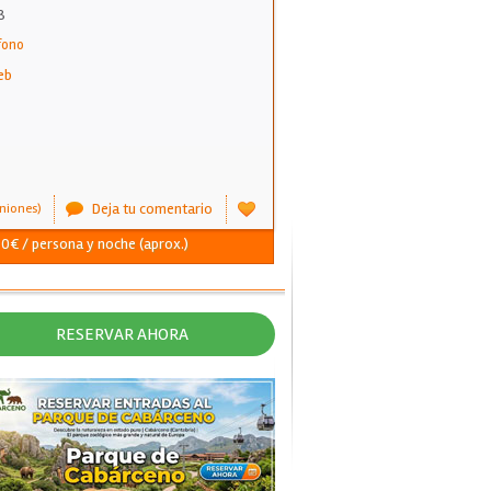
8
fono
eb
Deja tu comentario
niones)
- 0€ / persona y noche (aprox.)
RESERVAR AHORA