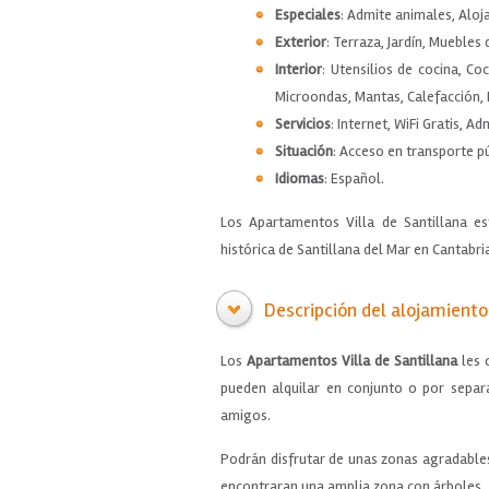
Especiales
: Admite animales, Aloj
Exterior
: Terraza, Jardín, Muebles 
Interior
: Utensilios de cocina, C
Microondas, Mantas, Calefacción, L
Servicios
: Internet, WiFi Gratis, A
Situación
: Acceso en transporte pú
Idiomas
: Español.
Los Apartamentos Villa de Santillana es
histórica de Santillana del Mar en Cantabri
Descripción del alojamiento
Los
Apartamentos Villa de Santillana
les 
pueden alquilar en conjunto o por separ
amigos.
Podrán disfrutar de unas zonas agradables
encontraran una amplia zona con árboles.