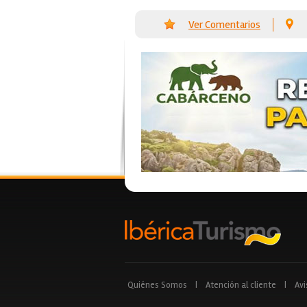
Ver Comentarios
Quiénes Somos
|
Atención al cliente
|
Avi