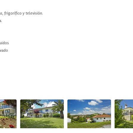
, frigorífico y televisión.
a.
luidos
ivado