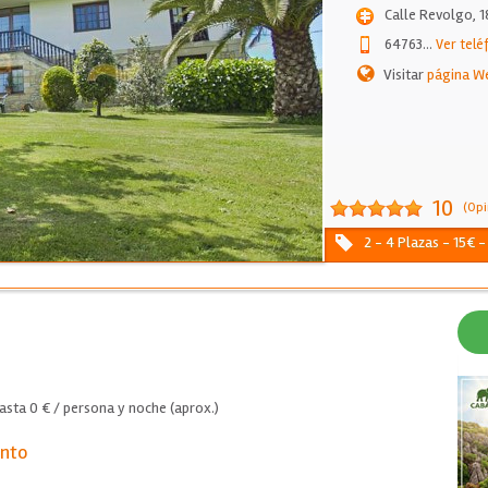
Calle Revolgo, 1
64763
...
Ver telé
Visitar
página W
10
(Opi
2 - 4 Plazas - 15€ 
asta 0 € / persona y noche (aprox.)
ento