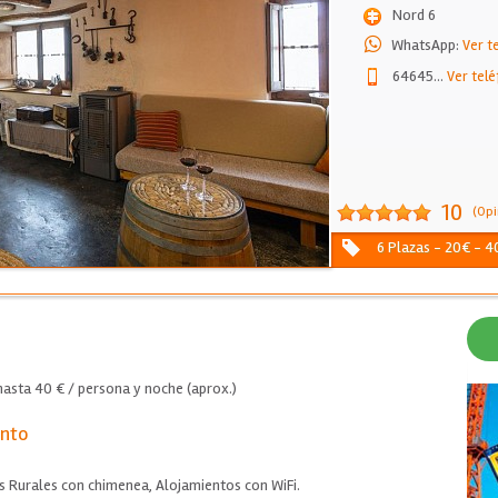
Nord 6
WhatsApp:
Ver t
64645
...
Ver telé
10
(Opi
6 Plazas - 20€ - 4
asta 40 € / persona y noche (aprox.)
ento
s Rurales con chimenea, Alojamientos con WiFi.