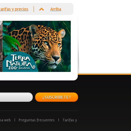
tarifas y precios
Arriba
¡ SUSCRÍBETE !
pa web
|
Preguntas frecuentes
|
Tarifas y