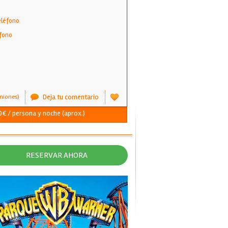
eléfono
fono
Deja tu comentario
niones)
0€ / persona y noche (aprox.)
RESERVAR AHORA