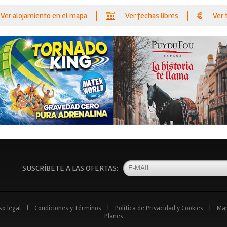
Ver alojamiento en el mapa
Ver fechas libres
Ver 
SUSCRÍBETE A LAS OFERTAS:
so legal
|
Condiciones y Términos
|
Política de Privacidad y Cookies
|
Ma
Planes