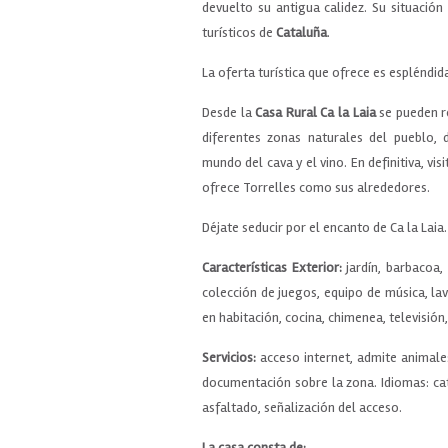
devuelto su antigua calidez. Su situació
turísticos de
Cataluña
.
La oferta turística que ofrece es espléndid
Desde la
Casa Rural Ca la Laia
se pueden re
diferentes zonas naturales del pueblo,
mundo del cava y el vino. En definitiva, vis
ofrece Torrelles como sus alrededores.
Déjate seducir por el encanto de Ca la Laia.
Características Exterior:
jardín, barbacoa, 
colección de juegos, equipo de música, la
en habitación, cocina, chimenea, televisión,
Servicios:
acceso internet, admite animales,
documentación sobre la zona. Idiomas: cat
asfaltado, señalización del acceso.
La casa consta de: