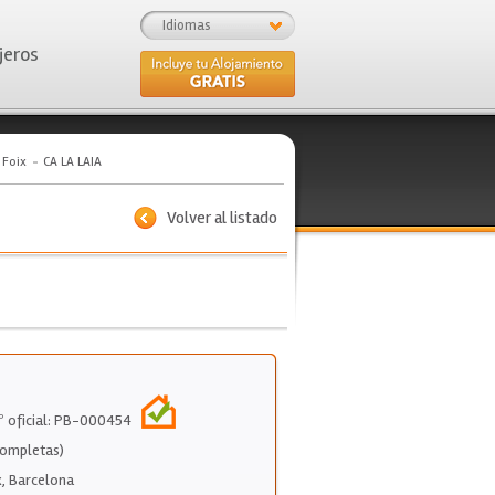
Idiomas
jeros
 Foix
CA LA LAIA
Volver al listado
Nº oficial: PB-000454
Completas)
x
,
Barcelona