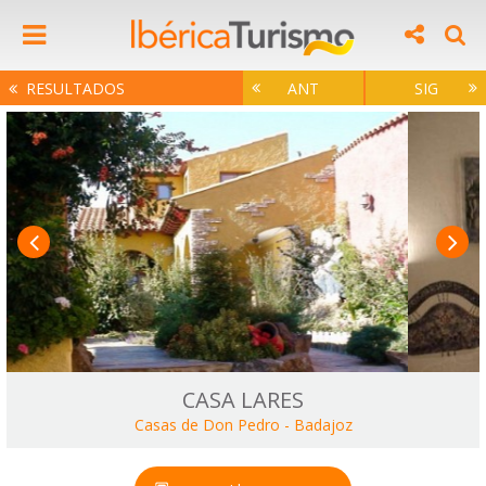
RESULTADOS
ANT
SIG
CASA LARES
Casas de Don Pedro
-
Badajoz