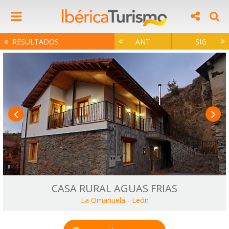
RESULTADOS
ANT
SIG
CASA RURAL AGUAS FRIAS
La Omañuela
-
León