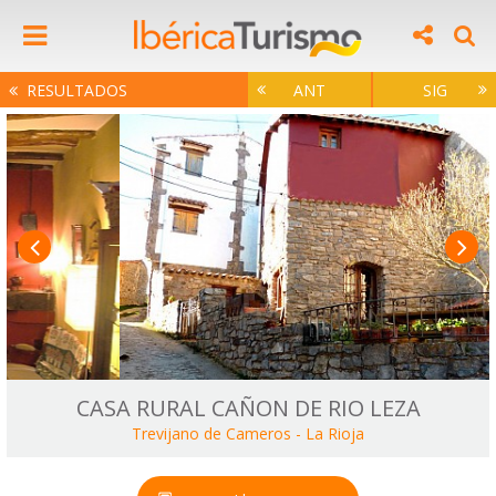
RESULTADOS
ANT
SIG
CASA RURAL CAÑON DE RIO LEZA
Trevijano de Cameros
-
La Rioja