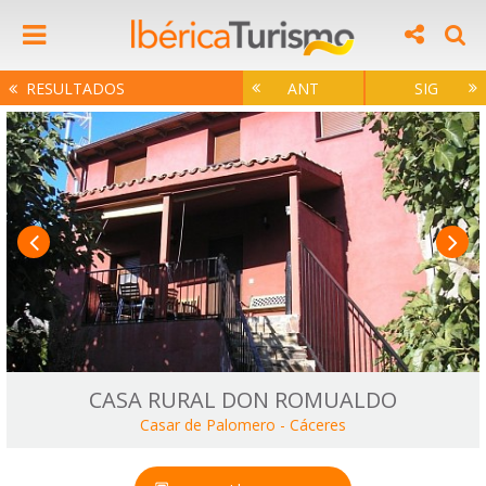
RESULTADOS
ANT
SIG
CASA RURAL DON ROMUALDO
Casar de Palomero
-
Cáceres