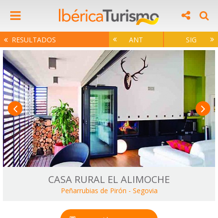
RESULTADOS
ANT
SIG
CASA RURAL EL ALIMOCHE
Peñarrubias de Pirón
-
Segovia