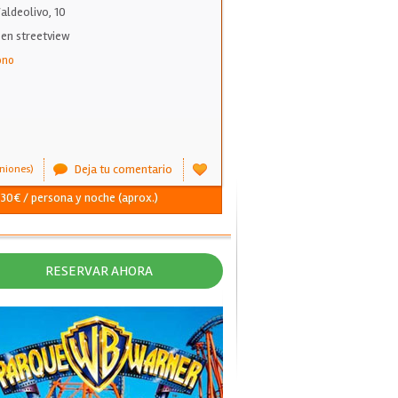
aldeolivo, 10
 en streetview
ono
Deja tu comentario
niones)
- 30€ / persona y noche (aprox.)
RESERVAR AHORA