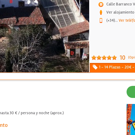
Calle Barranco V
Ver alojamiento
(+34)
...
Ver teléf
10
(Opi
1 - 14 Plazas - 20€ 
asta 30 € / persona y noche (aprox.)
ento