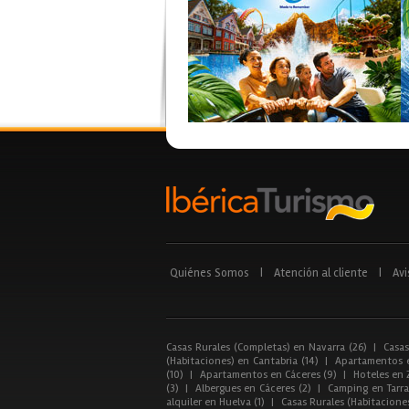
Quiénes Somos
|
Atención al cliente
|
Avi
Casas Rurales (Completas) en Navarra (26)
|
Casas
(Habitaciones) en Cantabria (14)
|
Apartamentos e
(10)
|
Apartamentos en Cáceres (9)
|
Hoteles en 
(3)
|
Albergues en Cáceres (2)
|
Camping en Tarra
alquiler en Huelva (1)
|
Casas Rurales (Habitacione