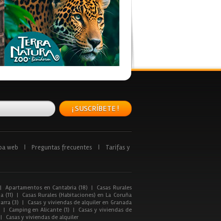
¡ SUSCRÍBETE !
pa web
|
Preguntas frecuentes
|
Tarifas y
|
Apartamentos en Cantabria (18)
|
Casas Rurales
a (11)
|
Casas Rurales (Habitaciones) en La Coruña
arra (3)
|
Casas y viviendas de alquiler en Granada
|
Camping en Alicante (1)
|
Casas y viviendas de
|
Casas y viviendas de alquiler