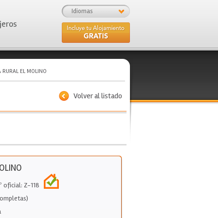
Idiomas
jeros
 RURAL EL MOLINO
Volver al listado
OLINO
º oficial: Z-118
Completas)
a