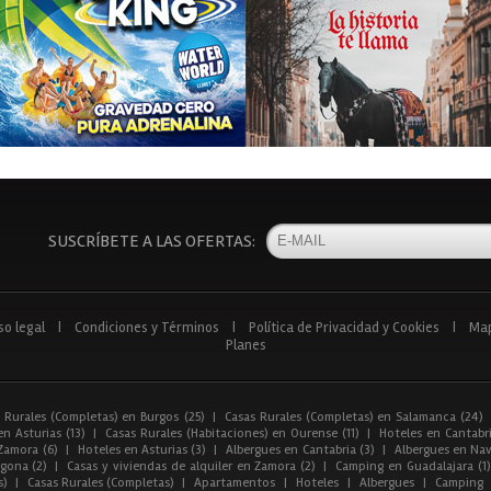
SUSCRÍBETE A LAS OFERTAS:
so legal
|
Condiciones y Términos
|
Política de Privacidad y Cookies
|
Ma
Planes
 Rurales (Completas) en Burgos (25)
|
Casas Rurales (Completas) en Salamanca (24)
n Asturias (13)
|
Casas Rurales (Habitaciones) en Ourense (11)
|
Hoteles en Cantabri
Zamora (6)
|
Hoteles en Asturias (3)
|
Albergues en Cantabria (3)
|
Albergues en Nav
gona (2)
|
Casas y viviendas de alquiler en Zamora (2)
|
Camping en Guadalajara (1)
s)
|
Casas Rurales (Completas)
|
Apartamentos
|
Hoteles
|
Albergues
|
Camping