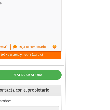
 6
Deja tu comentario
iones)
- 0€ / persona y noche (aprox.)
RESERVAR AHORA
ontacta con el propietario
ombre: