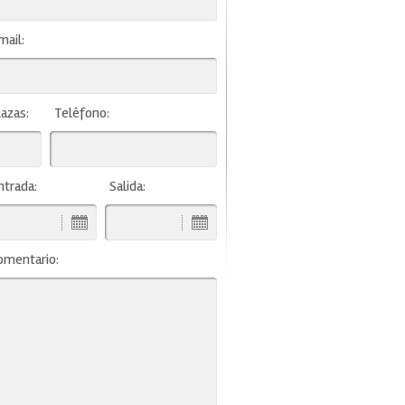
mail:
lazas:
Teléfono:
ntrada:
Salida:
omentario: