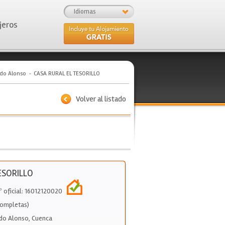
Idiomas
jeros
ndo Alonso
CASA RURAL EL TESORILLO
Volver al listado
ESORILLO
º oficial: 16012120020
Completas)
do Alonso
,
Cuenca