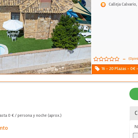
Calleja Calvario,
-
(Opin
16 - 20 Plazas - 0€ 
C
sta 0 € / persona y noche (aprox.)
N
ento