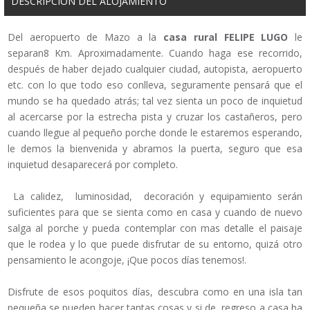
DESCRIPCIÓN DEL ALOJAMIENTO
Del aeropuerto de Mazo a la
casa rural FELIPE LUGO
le
separan8 Km. Aproximadamente. Cuando haga ese recorrido,
después de haber dejado cualquier ciudad, autopista, aeropuerto
etc. con lo que todo eso conlleva, seguramente pensará que el
mundo se ha quedado atrás; tal vez sienta un poco de inquietud
al acercarse por la estrecha pista y cruzar los castañeros, pero
cuando llegue al pequeño porche donde le estaremos esperando,
le demos la bienvenida y abramos la puerta, seguro que esa
inquietud desaparecerá por completo.
La calidez, luminosidad, decoración y equipamiento serán
suficientes para que se sienta como en casa y cuando de nuevo
salga al porche y pueda contemplar con mas detalle el paisaje
que le rodea y lo que puede disfrutar de su entorno, quizá otro
pensamiento le acongoje, ¡Que pocos días tenemos!.
Disfrute de esos poquitos días, descubra como en una isla tan
pequeña se pueden hacer tantas cosas y si de regreso a casa ha